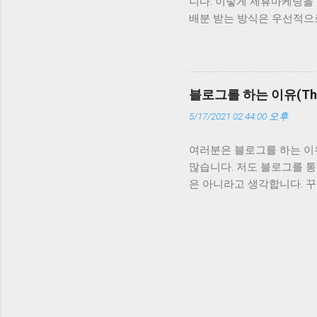
니다. 이렇게 제휴마케팅을
구조적으로 표준에 맞는 블로
배분 받는 방식은 우선적으
고입니다. 다음으로 SNS
공유하고 트래픽 확대를 기대
생각하면 됩니다. 투입 비용
케팅을 하다보면 자신만의 
블로그를 하는 이유(The re
스니다. 바로 강의를 하는 
5/17/2021 02:44:00 오후
입니다. 최근에는 제휴마케
는 이름으로 노하우아닌 것
여러분은 블로그를 하는 이
경험하거나 결과를 내지 않
많습니다. 저도 블로그를 통
하지 말아야 할 일입니다.
은 아니라고 생각합니다. 
하우를 쌓아 이를 활용해 
수익을 내고자 한다면 다른
지 마시길 바랍니다.
나지 않는다고 실망하는 것은
꾸준히 글을 써서 원하는 