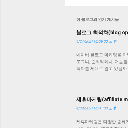
이 블로그의 인기 게시물
블로그 최적화(blog opt
4/27/2021 02:38:00 오후
네이버 블로그 마케팅을 하
로그니, 준최적화니, 저품
적화를 제대로 알고 있을까
말을 합니다. 그런데 이 말
페이지에 보통 10개의 결과
정도까지 얘기하는 경우도 
블로그 글이 내 위로 올라온
제휴마케팅(affiliate 
것도 하지 않았다면 내 블로
4/30/2021 02:41:00 오후
라온 글이라면요? 그사이에
내려가면요. 그 블로그가 
제휴마케팅은 다양한 종류가
최적화 블로그는 상대적이라는